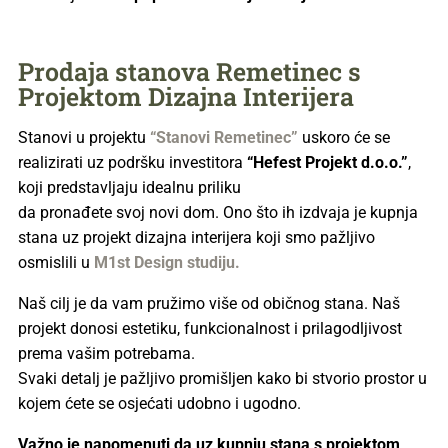
Prodaja stanova Remetinec s
Projektom Dizajna Interijera
Stanovi u projektu
“Stanovi Remetinec”
uskoro će se
realizirati uz podršku investitora
“Hefest Projekt d.o.o.”
,
koji predstavljaju idealnu priliku
da pronađete svoj novi dom. Ono što ih izdvaja je kupnja
stana uz projekt dizajna interijera koji smo pažljivo
osmislili u
M1st Design studiju.
Naš cilj je da vam pružimo više od običnog stana. Naš
projekt donosi estetiku, funkcionalnost i prilagodljivost
prema vašim potrebama.
Svaki detalj je pažljivo promišljen kako bi stvorio prostor u
kojem ćete se osjećati udobno i ugodno.
Važno je napomenuti da uz kupnju stana s projektom