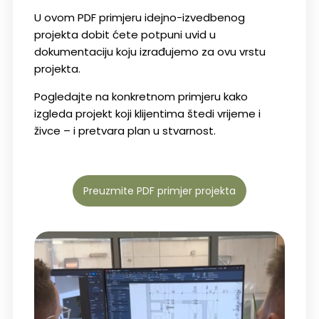
U
ovom
PDF
primjeru
idejno-
izvedbenog
projekta
dobit
ćete
potpuni
uvid
u
dokumentaciju
koju
izrađujemo za ovu vrstu
projekta.
Pogledajte
na
konkretnom
primjeru
kako
izgleda
projekt
koji
klijentima
štedi
vrijeme
i
živce –
i
pretvara
plan
u
stvarnost.
Preuzmite PDF primjer projekta