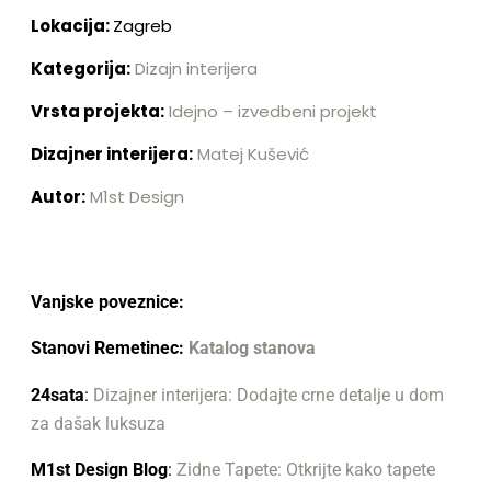
Lokacija:
Zagreb
Kategorija:
Dizajn interijera
Vrsta projekta:
Idejno – izvedbeni projekt
Dizajner interijera:
Matej Kušević
Autor:
M1st Design
Vanjske poveznice:
Stanovi Remetinec:
Katalog stanova
24sata
:
Dizajner interijera: Dodajte crne detalje u dom
za dašak luksuza
M1st Design Blog
:
Zidne Tapete: Otkrijte kako tapete