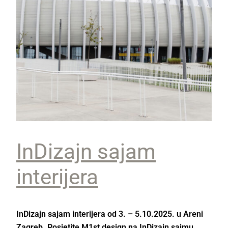
InDizajn sajam
interijera
InDizajn sajam interijera od 3. – 5.10.2025. u Areni
Zagreb. Posjetite M1st design na InDizajn sajmu,