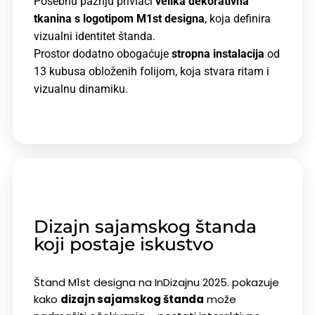
Posebnu pažnju privlači
velika dekorativna
tkanina s logotipom M1st designa
, koja definira
vizualni identitet štanda.
Prostor dodatno obogaćuje
stropna
instalacija
od
13 kubusa obloženih folijom
, koja stvara ritam i
vizualnu dinamiku.
Dizajn sajamskog štanda
koji postaje iskustvo
Štand M1st designa na InDizajnu 2025. pokazuje
kako
dizajn sajamskog štanda
može