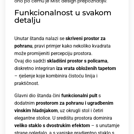
ono po čemu je
M1st design
prepoznatljiv.
Funkcionalnost u svakom
detalju
Unutar štanda nalazi se
skriveni prostor za
pohranu
, pravi primjer kako nekoliko kvadrata
može promijeniti percepciju prostora.
Ovaj dio sadrži
skladišni prostor s policama
,
diskretno integriran
iza vrata obloženih tapetom
– rješenje koje kombinira čistoću linija i
praktičnost.
Glavni dio štanda čini
funkcionalni pult
s
dodatnim
prostorom za pohranu i
ugradbenim
vinskim hladnjakom
, uz
okrugli stol
i četiri
elegantne stolice.
U središtu prostora dominira
veliko staklo s dvostrukim efektom
– s unutarnje
strane ogledalo, a s vanjske gradientno staklo s