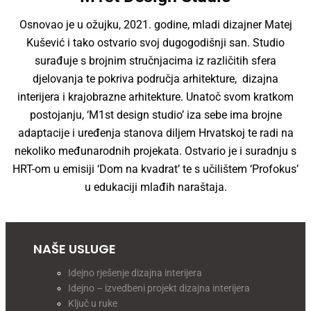
Osnovao je u ožujku, 2021. godine, mladi dizajner Matej
Kušević i tako ostvario svoj dugogodišnji san. Studio
surađuje s brojnim stručnjacima iz različitih sfera
djelovanja te pokriva područja arhitekture, dizajna
interijera i krajobrazne arhitekture. Unatoč svom kratkom
postojanju, ‘M1st design studio’ iza sebe ima brojne
adaptacije i uređenja stanova diljem Hrvatskoj te radi na
nekoliko međunarodnih projekata. Ostvario je i suradnju s
HRT-om u emisiji ‘Dom na kvadrat’ te s učilištem ‘Profokus’
u edukaciji mlađih naraštaja.
NAŠE USLUGE
Idejno rješenje dizajna interijera
Idejno – izvedbeni projekt dizajna interijera
Ključ u ruke