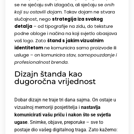
se ne sjećaju svih izlagača, ali sjećaju se
onih
koji su ostavili dojam.
Takav dojam ne stvara
slučajnost, nego
strategija iza svakog
detalja
– od tipografije na zidu, do teksture
podne obloge i načina na koji svjetlo obasjava
vaš logo. Zato
štand s jakim vizualnim
identitetom
ne komunicira samo proizvode ili
usluge – on komunicira
stav, samopouzdanje i
profesionalnost brenda
.
Dizajn štanda kao
dugoročna vrijednost
Dobar dizajn ne traje tri dana sajma. On ostaje u
vizualnoj memoriji posjetitelja i
nastavlja
komunicirati vašu priču i nakon što se svjetla
ugase
. Snimke, objave, preporuke – sve to
postaje dio vašeg digitalnog traga. Zato kažemo: