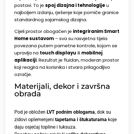
postavi. To je
spoj dizajna i tehnologije
u
najboljem izdanju, rješenje koje pomiče granice
standardnog sajamskog dizajna.
Cijeli prostor obogaćen je
integriranim Smart
Home sustavom
– sva su rasvjetna tijela
povezana putem pametne kontrole, kojom se
upravlja na
touch displayu
ili
mobilnoj
aplikaciji
.
Rezultat je fluidan, moderan prostor
koji reagira na korisnika i stvara prilagodljivo
ozračje.
Materijali, dekor i završna
obrada
Pod je obložen
LVT podnim oblogama
, dok su
zidovi oplemenjeni
tapetama i štukaturama
koje
daju osjećaj topline i luksuza.