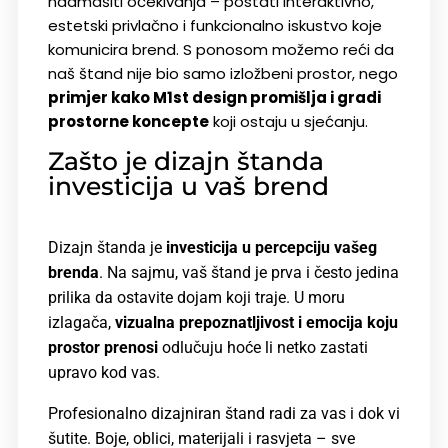
nadmašiti očekivanja – postati interaktivno,
estetski privlačno i funkcionalno iskustvo koje
komunicira brend.
S ponosom možemo reći da
naš štand nije bio samo izložbeni prostor, nego
primjer kako M1st design promišlja i gradi
prostorne koncepte
koji ostaju u sjećanju.
Zašto je dizajn štanda
investicija u vaš brend
Dizajn štanda je
investicija u percepciju vašeg
brenda
. Na sajmu, vaš štand je prva i često jedina
prilika da ostavite dojam koji traje. U moru
izlagača,
vizualna prepoznatljivost i emocija koju
prostor prenosi
odlučuju hoće li netko zastati
upravo kod vas.
Profesionalno dizajniran štand radi za vas i dok vi
šutite. Boje, oblici, materijali i rasvjeta – sve