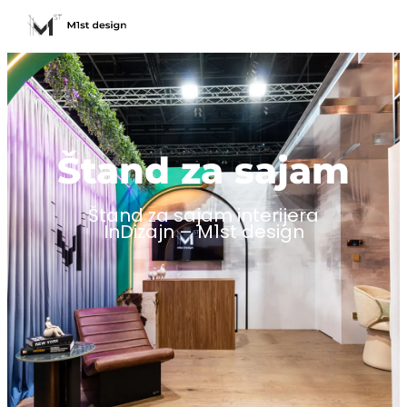
Štand za sajam
Štand za sajam interijera
InDizajn – M1st design