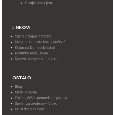
Dizajn eksterijera
LINKOVI
Cijena dizajna interijera
Dizajner interijera Matej Kušević
Kolumna Dom na kvadrat
Kolumna Ideja Doma
Dnevnik dizajnera interijera
OSTALO
Blog
Mediji o nama
FAQ najčešće postavljena pitanja
Savjeti za uređenje – Video
M1st design Home