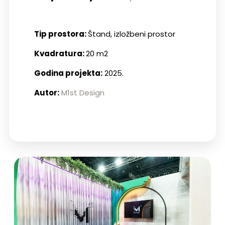
Tip prostora:
Štand, izložbeni prostor
Kvadratura:
20 m2
Godina projekta:
2025.
Autor:
M1st Design