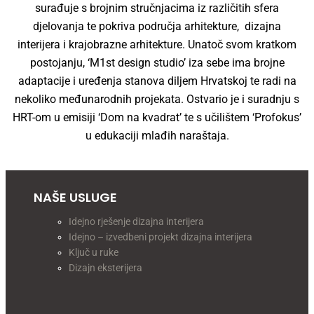
surađuje s brojnim stručnjacima iz različitih sfera
djelovanja te pokriva područja arhitekture, dizajna
interijera i krajobrazne arhitekture. Unatoč svom kratkom
postojanju, ‘M1st design studio’ iza sebe ima brojne
adaptacije i uređenja stanova diljem Hrvatskoj te radi na
nekoliko međunarodnih projekata. Ostvario je i suradnju s
HRT-om u emisiji ‘Dom na kvadrat’ te s učilištem ‘Profokus’
u edukaciji mlađih naraštaja.
NAŠE USLUGE
Idejno rješenje dizajna interijera
Idejno – izvedbeni projekt dizajna interijera
Ključ u ruke
Dizajn eksterijera