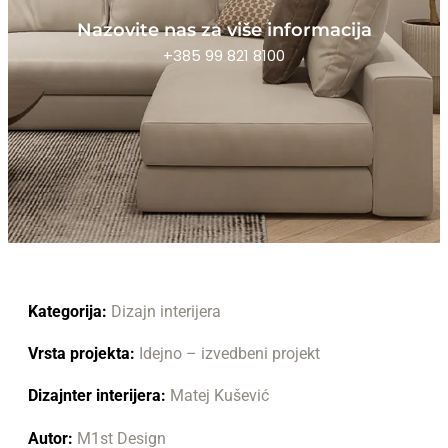
Nazovite nas za više informacija
+385 99 821 8100
Kategorija:
Dizajn interijera
Vrsta projekta:
Idejno – izvedbeni projekt
Dizajnter interijera:
Matej Kušević
Autor:
M1st Design