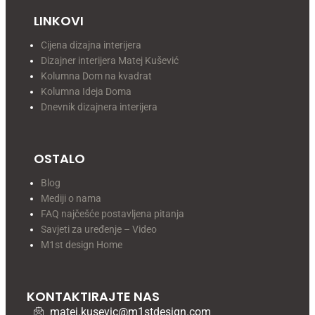
LINKOVI
Cijena dizajna interijera
Dizajner interijera Matej Kušević
Kolumna Dom na kvadrat
Kolumna Ideja Doma
Dnevnik dizajnera interijera
OSTALO
Blog
Mediji o nama
FAQ najčešće postavljena pitanja
Savjeti za uređenje – Video
M1st design Home
KONTAKTIRAJTE NAS
matej.kusevic@m1stdesign.com