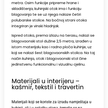
metra. Osim funkcije pripreme hrane i
skladištenja, kuhinjski otok ima i funkciju
blagovanja te se uz njega nalaze četiri
polubarske stolice. Na bočnoj strani otoka
integriran je vinski hladnjak.
Ispred otoka, prema izlazu na terasu, nalazi se
blagovaonski stol dužine 2,5 metra, izrađen u
istom materijalu kao i radna ploča kuhinje, uz
koji se nalazi šest blagovaonskih stolica. Na taj
način kuhinja, otok i blagovaonski stol čine
jedinstvenu funkcionalnu i vizualnu cjelinu.
Materijali u interijeru –
kašmir, tekstil i travertin
Materijali koji se koriste za izradu namještaja u
kuhinji, ali i u ostatku stana, temelje se na