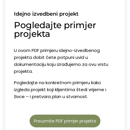
Idejno izvedbeni projekt
Pogledajte primjer
projekta
U
ovom
PDF
primjeru
idejno-
izvedbenog
projekta
dobit
ćete
potpuni
uvid
u
dokumentaciju
koju
izrađujemo za ovu vrstu
projekta.
Pogledajte
na
konkretnom
primjeru
kako
izgleda
projekt
koji
klijentima
štedi
vrijeme
i
živce –
i
pretvara
plan
u
stvarnost.
Preuzmite PDF primjer projekta