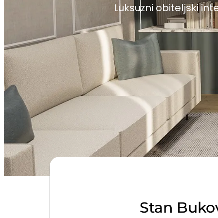
Luksuzni obiteljski int
Stan Bukova