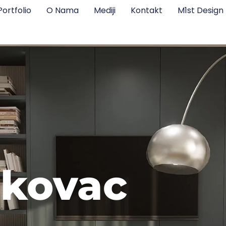
Portfolio
O Nama
Mediji
Kontakt
M1st Desig
ukovac