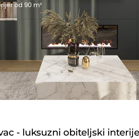
erijer od 90 m²
c - luksuzni obiteljski interi