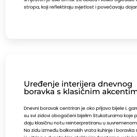
stropa, koji reflektiraju svjetlost i povećavaju doj
Uređenje interijera dnevnog
boravka s klasičnim akcenti
Dnevni boravak centriran je oko prljavo bijele L gar
su svi zidovi obogaćeni bijelim štukaturama koje 
daju klasičnu notu reinterpretiranu u suvremenom
Na zidu između balkonskih vrata kuhinje i boravk