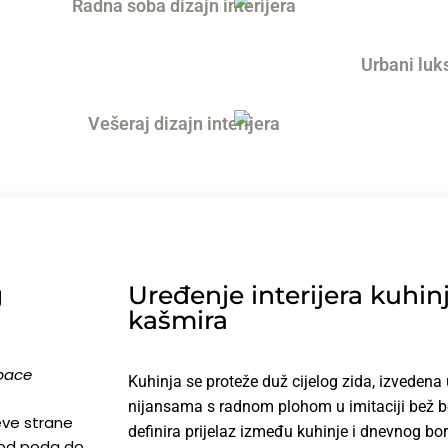
g
Uređenje interijera kuhi
kašmira
pace
Kuhinja se proteže duž cijelog zida, izvedena 
nijansama s radnom plohom u imitaciji bež b
jeve strane
definira prijelaz između kuhinje i dnevnog bo
o od poda do