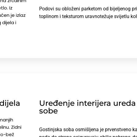
ena zrcalnim
lo. Iz
Podovi su obloženi parketom od bijeljenog pri
ćen je izlaz
toplinom i teksturom uravnotežuje svijetlu kol
dijela i
dijela
Uređenje interijera ureda 
sobe
manjih
inu. Zidni
Gostinjska soba osmišljena je prvenstveno ka
lo-bež