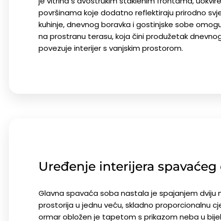
je vitrina s dvostrukim staklenim frontama, uokvir
površinama koje dodatno reflektiraju prirodno svjet
kuhinje, dnevnog boravka i gostinjske sobe omogu
na prostranu terasu, koja čini produžetak dnevnog 
povezuje interijer s vanjskim prostorom.
Uređenje interijera spavaćeg 
Glavna spavaća soba nastala je spajanjem dviju 
prostorija u jednu veću, skladno proporcionalnu cjel
ormar obložen je tapetom s prikazom neba u bije