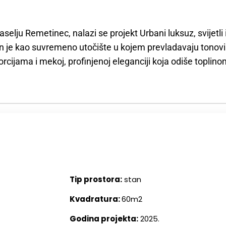
selju Remetinec, nalazi se projekt Urbani luksuz, svijetl
en je kao suvremeno utočište u kojem prevladavaju tonovi 
oporcijama i mekoj, profinjenoj eleganciji koja odiše topli
Tip prostora:
stan
Kvadratura:
60m2
Godina projekta:
2025.