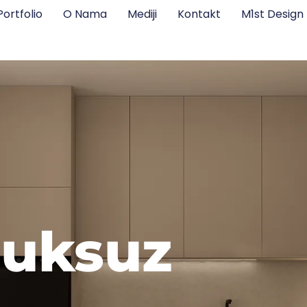
Portfolio
O Nama
Mediji
Kontakt
M1st Desig
luksuz