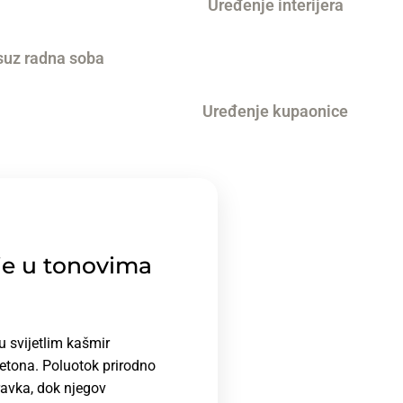
nje u tonovima
u svijetlim kašmir
etona. Poluotok prirodno
ravka, dok njegov