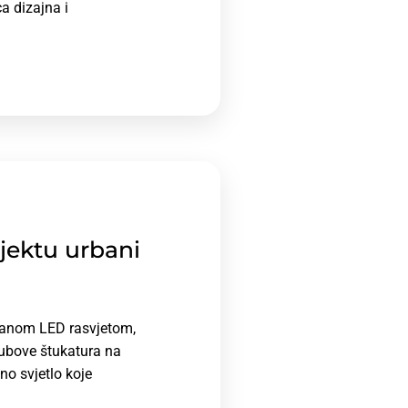
 dizajna i
ojektu urbani
iranom LED rasvjetom,
ubove štukatura na
no svjetlo koje