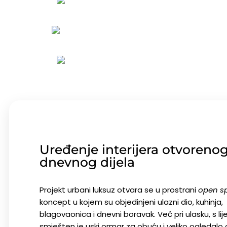
Uređenje interijera otvoreno
dnevnog dijela
Projekt urbani luksuz otvara se u prostrani
open s
koncept u kojem su objedinjeni ulazni dio, kuhinja,
blagovaonica i dnevni boravak. Već pri ulasku, s li
smješten je uski ormar za obuću i veliko ogledal