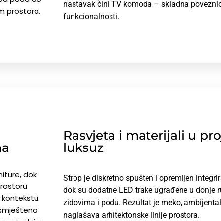
nastavak čini TV komoda – skladna poveznica
am prostora.
funkcionalnosti.
Rasvjeta i materijali u pr
ma
luksuz
niture, dok
Strop je diskretno spušten i opremljen integr
prostoru
dok su dodatne LED trake ugrađene u donje r
 kontekstu.
zidovima i podu. Rezultat je meko, ambijental
a smještena
naglašava arhitektonske linije prostora.