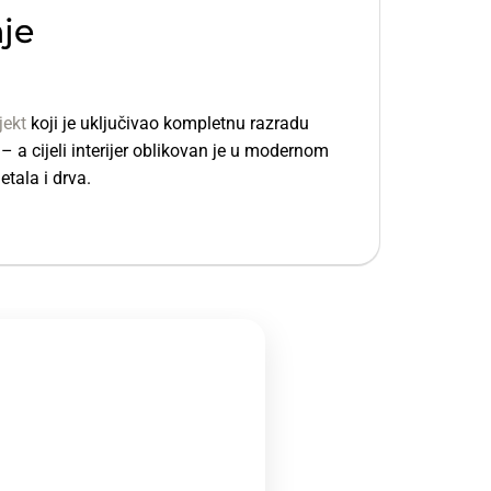
nje
jekt
koji je uključivao kompletnu razradu
 – a cijeli interijer oblikovan je u modernom
tala i drva.