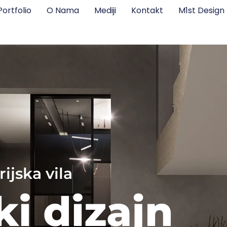
Portfolio
O Nama
Mediji
Kontakt
M1st Desig
ijska vila
ki dizajn