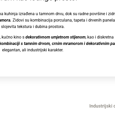
a kuhinja izrađena u tamnom drvu, dok su radne površine i zid
ramora.
Zidovi su kombinacija porculana, tapeta i drvenih panela
slojevita tekstura i dubina prostora.
a, kućno kino s
dekorativnom umjetnom stijenom
, kao i diskretn
u kombinaciji s tamnim drvom, crnim mramorom i dekorativnim p
elegantan, ali industrijski karakter.