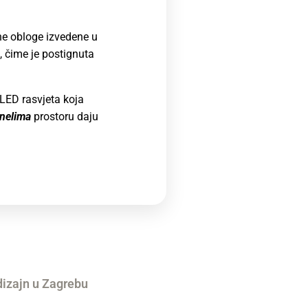
ne obloge izvedene u
, čime je postignuta
a LED rasvjeta koja
anelima
prostoru daju