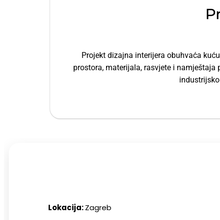
Pr
Projekt dizajna interijera obuhvaća kuć
prostora, materijala, rasvjete i namještaja 
industrijsk
Lokacija:
Zagreb