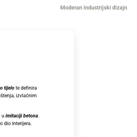
o tijelo
te definira
ištenja, izvlačnim
a u
imitaciji betona
.
 dio interijera.