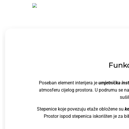
Funkc
Poseban element interijera je
umjetnička inst
atmosferu cijelog prostora. U podrumu se nal
suši
Stepenice koje povezuju etaže obložene su
ke
Prostor ispod stepenica iskorišten je za bi