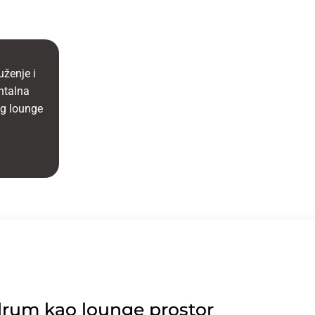
ženje i
ntalna
og lounge
rum kao lounge prostor