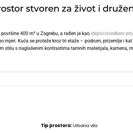
ostor stvoren za život i druže
u površine 400 m² u Zagrebu, a rađen je kao
idejno-izvedbeni pro
po mjeri. Kuća se proteže kroz tri etaže – podrum, prizemlje i kat
om stilu s naglašenim kontrastima tamnih materijala, kamena, me
Tip prostora:
Urbana vila